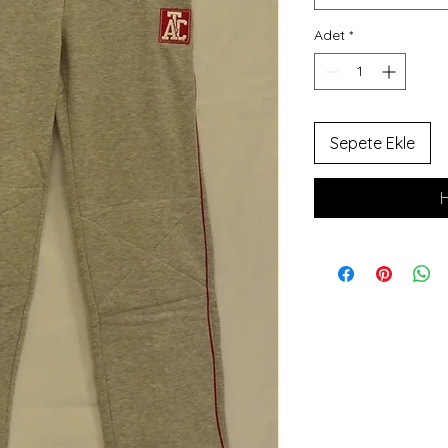
Adet
*
Sepete Ekle
H