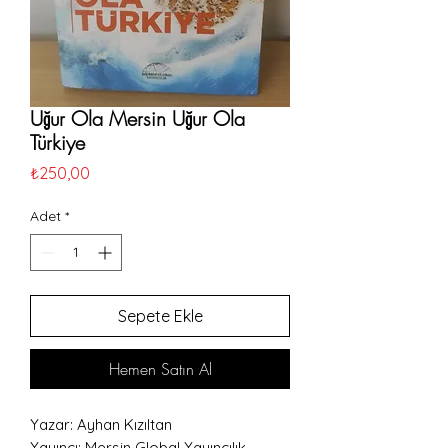
Uğur Ola Mersin Uğur Ola
Türkiye
Fiyat
₺250,00
Adet
*
Sepete Ekle
Hemen Satın Al
Yazar: Ayhan Kızıltan
Yayıncı: Mersin Global Yayıncılık