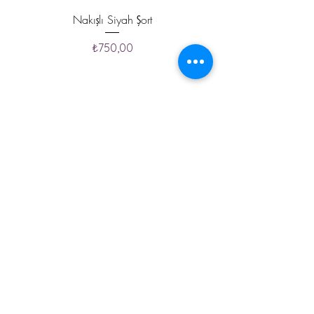
Nakışlı Siyah Şort
Ön Nakışlı Arkası Stick
Fiyat
₺750,00
SEPETE EKLE >
İletişim
Mesafeli Satış
Sözleşmesi